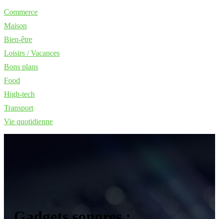
Commerce
Maison
Bien-être
Loisirs / Vacances
Bons plans
Food
High-tech
Transport
Vie quotidienne
Gadgets sonores :