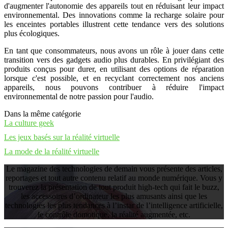
d'augmenter l'autonomie des appareils tout en réduisant leur impact
environnemental. Des innovations comme la recharge solaire pour
les enceintes portables illustrent cette tendance vers des solutions
plus écologiques.
En tant que consommateurs, nous avons un rôle à jouer dans cette
transition vers des gadgets audio plus durables. En privilégiant des
produits conçus pour durer, en utilisant des options de réparation
lorsque c'est possible, et en recyclant correctement nos anciens
appareils, nous pouvons contribuer à réduire l'impact
environnemental de notre passion pour l'audio.
Dans la même catégorie
La culture geek
Les jeux basés sur la réalité virtuelle
La mode de la réalité virtuelle
Le magazine des technologies de demain vous présente des articles,
reportages et tout autre contenu relatif au monde numérique. Vous y
trouverez la présentation de tout produit high-tech qui fait le buzz,
les accessoires d’ordinateur les plus amusants ainsi que les
technologies les plus tendances à l’instar de l’intelligence artificielle,
le contrôle domotique, la réalité augmentée, etc.