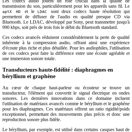
Les codecs audio jouent un rôle crucial dans la qualité de
transmission du son, particulièrement pour les appareils sans fil. Le
et le
sont deux codecs haute résolution qui
aptX HD
LDAC
permettent de diffuser de l'audio en qualité presque CD via
Bluetooth. Le LDAC, développé par Sony, peut transmettre jusqu'à
990 kbps, soit près de trois fois le débit du Bluetooth standard.
Ces codecs avancés réduisent considérablement la perte de qualité
inhérente à la compression audio, offrant ainsi une expérience
d'écoute plus riche et plus détaillée. Pour les audiophiles, l'utilisation
de ces codecs peut faire la différence entre une écoute agréable et
une immersion sonore totale.
Transducteurs haute-fidélité : diaphragmes en
béryllium et graphène
Au cœur de chaque haut-parleur ou écouteur se trouve un
transducteur, l'élément qui convertit le signal électrique en ondes
sonores. Les dernières innovations dans ce domaine incluent
l'utilisation de matériaux avancés comme le béryllium et le graphène
pour les diaphragmes. Ces matériaux offrent un ratio rigidité/poids
exceptionnel, permettant des mouvements plus précis et donc une
reproduction sonore plus fidèle.
Le béryllium, par exemple, est utilisé dans certains casques haut de