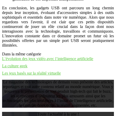
En conclusion, les gadgets USB ont parcouru un long chemin
depuis leur inception, évoluant d'accessoires simples à des outils
sophistiqués et essentiels dans notre vie numérique. Alors que nous
regardons vers l'avenir, il est clair que ces petits dispositifs
continueront de jouer un rôle crucial dans la façon dont nous
interagissons avec la technologie, travaillons et communiquons.
L'innovation constante dans ce domaine promet un futur où les
possibilités offertes par un simple port USB seront pratiquement
illimitées.
Dans la même catégorie
L’évolution des jeux vidéo avec l’intelligence artificielle
La culture geek
Les jeux basés sur la réalité virtuelle
Le magazine des technologies de demain vous présente des articles,
reportages et tout autre contenu relatif au monde numérique. Vous y
trouverez la présentation de tout produit high-tech qui fait le buzz,
les accessoires d’ordinateur les plus amusants ainsi que les
technologies les plus tendances à l’instar de l’intelligence artificielle,
le contrôle domotique, la réalité augmentée, etc.
Toute l'actualité à la une !