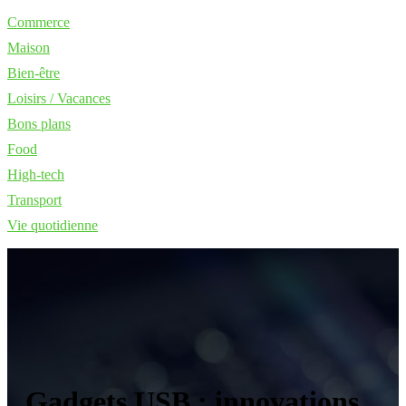
Commerce
Maison
Bien-être
Loisirs / Vacances
Bons plans
Food
High-tech
Transport
Vie quotidienne
Gadgets USB : innovations