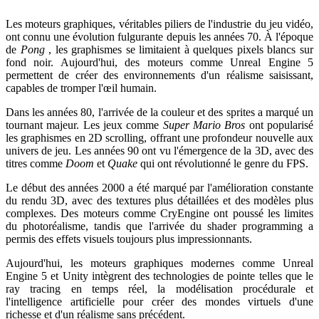
Les moteurs graphiques, véritables piliers de l'industrie du jeu vidéo,
ont connu une évolution fulgurante depuis les années 70. À l'époque
de
Pong
, les graphismes se limitaient à quelques pixels blancs sur
fond noir. Aujourd'hui, des moteurs comme Unreal Engine 5
permettent de créer des environnements d'un réalisme saisissant,
capables de tromper l'œil humain.
Dans les années 80, l'arrivée de la couleur et des sprites a marqué un
tournant majeur. Les jeux comme
Super Mario Bros
ont popularisé
les graphismes en 2D scrolling, offrant une profondeur nouvelle aux
univers de jeu. Les années 90 ont vu l'émergence de la 3D, avec des
titres comme
Doom
et
Quake
qui ont révolutionné le genre du FPS.
Le début des années 2000 a été marqué par l'amélioration constante
du rendu 3D, avec des textures plus détaillées et des modèles plus
complexes. Des moteurs comme CryEngine ont poussé les limites
du photoréalisme, tandis que l'arrivée du shader programming a
permis des effets visuels toujours plus impressionnants.
Aujourd'hui, les moteurs graphiques modernes comme Unreal
Engine 5 et Unity intègrent des technologies de pointe telles que le
ray tracing en temps réel, la modélisation procédurale et
l'intelligence artificielle pour créer des mondes virtuels d'une
richesse et d'un réalisme sans précédent.