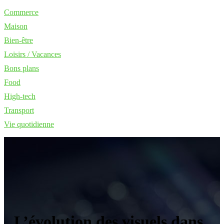
Commerce
Maison
Bien-être
Loisirs / Vacances
Bons plans
Food
High-tech
Transport
Vie quotidienne
L’évolution des visuels dans