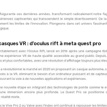
n fulgurante ces dernières années, transformant radicalement notre f
riences captivantes qui transcendent le simple divertissement. De la 
ment les limites de l'innovation. Plongeons dans cet univers fascinant 
gique.
asques VR : d'oculus rift à meta quest pro
tablement avec l'Oculus Rift, lancé en 2016 après une campagne Kic
 une expérience VR de haute qualité accessible au grand public. Depuis,
 et plus confortables, avec une résolution d'affichage toujours plus éle
a révolutionné le marché en 2020 en proposant un casque autonome, sans
ccès à la VR, éliminant le besoin d'un ordinateur puissant et de capte
 ouvrant la voie à de nouvelles applications et expériences.
e nouvelle étape en intégrant des technologies de pointe comme le ey
t une immersion encore plus profonde. Le Quest Pro se positionne c
 réalité mixte.
e Vive Pro 2 ou Valve avec l'Index ont continué à repousser les limites