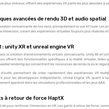
e plus onéreux, offrent des expériences VR parmi les plus abouties à ce 
iques avancées de rendu 3D et audio spatial
imulation convaincante de nos sens, principalement la vue et l'ouïe. Les pr
e immersion, créant des expériences virtuelles toujours plus réalistes 
: unity XR et unreal engine VR
dans la création d'environnements virtuels convaincants. Unity XR et Un
 offrent des fonctionnalités spécifiques à la réalité virtuelle, telles
veated rendering
qui concentrent les ressources de rendu là où le regard d
'outils permettant de créer rapidement des expériences VR multiplat
ire pour les développeurs indépendants. Unreal Engine VR, quant à lui
èrement apprécié dans les simulations professionnelles et les jeux AAA.
ts à retour de force HaptX
nt clé pour renforcer l'immersion en VR. Les gants à retour de force, c