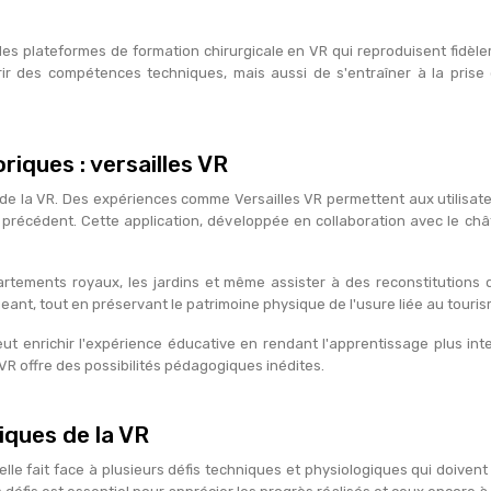
es plateformes de formation chirurgicale en VR qui reproduisent fidèlem
ir des compétences techniques, mais aussi de s'entraîner à la prise
oriques : versailles VR
de la VR. Des expériences comme Versailles VR permettent aux utilisateu
s précédent. Cette application, développée en collaboration avec le ch
partements royaux, les jardins et même assister à des reconstitution
ageant, tout en préservant le patrimoine physique de l'usure liée au tour
 enrichir l'expérience éducative en rendant l'apprentissage plus inte
a VR offre des possibilités pédagogiques inédites.
iques de la VR
elle fait face à plusieurs défis techniques et physiologiques qui doiven