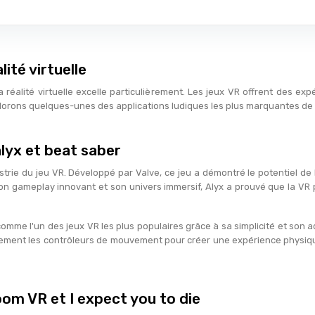
lité virtuelle
 réalité virtuelle excelle particulièrement. Les jeux VR offrent des exp
plorons quelques-unes des applications ludiques les plus marquantes de 
alyx et beat saber
trie du jeu VR. Développé par Valve, ce jeu a démontré le potentiel de
n gameplay innovant et son univers immersif, Alyx a prouvé que la VR p
omme l'un des jeux VR les plus populaires grâce à sa simplicité et son 
itement les contrôleurs de mouvement pour créer une expérience physiqu
oom VR et I expect you to die