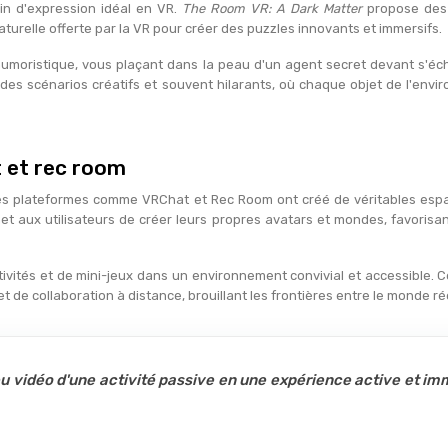
in d'expression idéal en VR.
The Room VR: A Dark Matter
propose des
 naturelle offerte par la VR pour créer des puzzles innovants et immersifs.
moristique, vous plaçant dans la peau d'un agent secret devant s'écha
r des scénarios créatifs et souvent hilarants, où chaque objet de l'en
t et rec room
es plateformes comme VRChat et Rec Room ont créé de véritables espac
et aux utilisateurs de créer leurs propres avatars et mondes, favorisa
tivités et de mini-jeux dans un environnement convivial et accessible. 
 de collaboration à distance, brouillant les frontières entre le monde réel
jeu vidéo d'une activité passive en une expérience active et imm