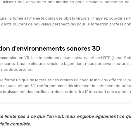
tilisent des actuateurs pneumatiques pour simuler la sensation de t
ure, la forme et même le poids des objets virtuels. Imaginez pouvoir sent
gants ouvrent de nouvelles perspectives pour la formation professionnel
ation d'environnements sonores 3D
l'immersion en VR. Les techniques d'audio binaural et de HRTF (Head-Rel
ncants. L'audio binaural simule la façon dont nous percevons naturel
 nos deux oreilles.
 la forme unique de la tête et des oreilles de chaque individu affecte la
un espace virtuel 3D, renforçant considérablement le sentiment de pré
e bruissement des feuilles au-dessus de votre tête, créant une expérien
e limite pas à ce que l'on voit, mais englobe également ce que
ielle complète.