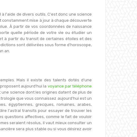
à l'aide de divers outils. C'est donc une science
est constamment mise à jour à chaque découverte
évolue. À partir de vos coordonnées de naissance
porte quelle période de votre vie ou étudier un
 à partir du transit de certaines étoiles et des
rédictions sont délivrées sous forme d’horoscope,
un an.
mples. Mais il existe des talents dotés d’une
 proposent aujourd’hui la
voyance par téléphone
t une science dont les origines datent de plus de
strologie que vous connaissez aujourd'hui est un
nes, égyptiennes, grecques, romaines, arabes,
e l'astral transits pour essayer de trouver les
s questions affectives, comme le fait de vouloir
èmes seraient résolus, il vaut mieux consulter un
nancière sera plus stable ou si vous désirez avoir