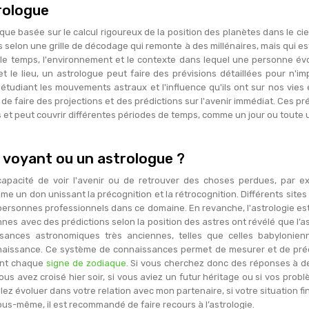
rologue
ue basée sur le calcul rigoureux de la position des planètes dans le ciel 
 selon une grille de décodage qui remonte à des millénaires, mais qui 
sur le temps, l'environnement et le contexte dans lequel une personne 
t le lieu, un astrologue peut faire des prévisions détaillées pour n'im
tudiant les mouvements astraux et l'influence qu'ils ont sur nos vies et
e de faire des projections et des prédictions sur l'avenir immédiat. Ces p
 et peut couvrir différentes périodes de temps, comme un jour ou toute 
 voyant ou un astrologue ?
pacité de voir l'avenir ou de retrouver des choses perdues, par exe
e un don unissant la précognition et la rétrocognition. Différents sites
 personnes professionnels dans ce domaine. En revanche, l'astrologie es
nes avec des prédictions selon la position des astres ont révélé que l’a
sances astronomiques très anciennes, telles que celles babylonien
aissance. Ce système de connaissances permet de mesurer et de prédir
dent chaque
signe de zodiaque
. Si vous cherchez donc des réponses à de
s avez croisé hier soir, si vous aviez un futur héritage ou si vos probl
lez évoluer dans votre relation avec mon partenaire, si votre situation fi
ous-même, il est recommandé de faire recours à l’astrologie.