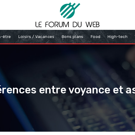
n-être
Loisirs / Vacances
Bons plans
Food
High-tech
érences entre voyance et a