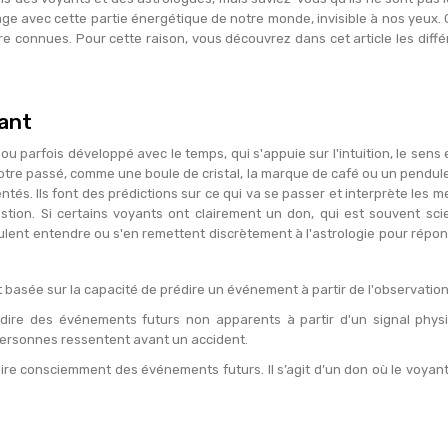
e avec cette partie énergétique de notre monde, invisible à nos yeux. 
être connues. Pour cette raison, vous découvrez dans cet article les dif
yant
parfois développé avec le temps, qui s'appuie sur l'intuition, le sens e
votre passé, comme une boule de cristal, la marque de café ou un pendul
ntés. Ils font des prédictions sur ce qui va se passer et interprète le
tion. Si certains voyants ont clairement un don, qui est souvent sci
eulent entendre ou s'en remettent discrètement à l'astrologie pour répo
st basée sur la capacité de prédire un événement à partir de l'observation
édire des événements futurs non apparents à partir d'un signal phy
personnes ressentent avant un accident.
ire consciemment des événements futurs. Il s’agit d’un don où le voyant 